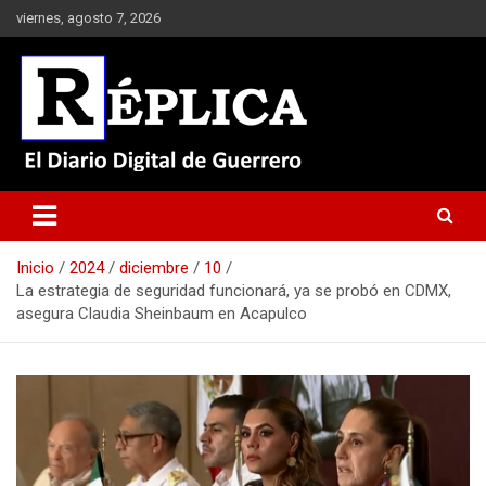
Saltar
viernes, agosto 7, 2026
al
contenido
El Diario Digital de Guerrero
Réplica
Inicio
2024
diciembre
10
La estrategia de seguridad funcionará, ya se probó en CDMX,
asegura Claudia Sheinbaum en Acapulco