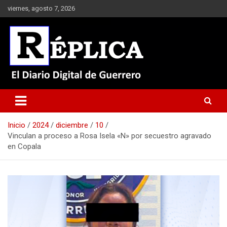
Saltar
viernes, agosto 7, 2026
al
contenido
El Diario Digital de Guerrero
Réplica
Inicio
2024
diciembre
10
Vinculan a proceso a Rosa Isela «N» por secuestro agravado
en Copala