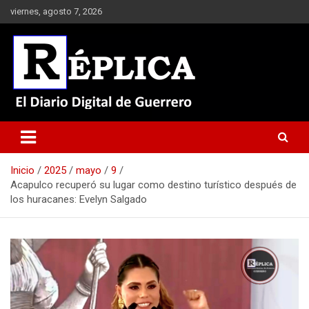
Saltar
viernes, agosto 7, 2026
al
contenido
El Diario Digital de Guerrero
Réplica
Inicio
2025
mayo
9
Acapulco recuperó su lugar como destino turístico después de
los huracanes: Evelyn Salgado