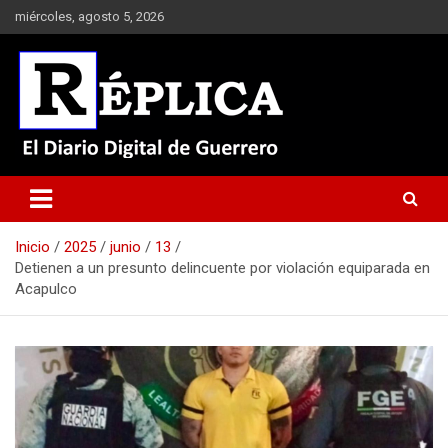
Saltar
miércoles, agosto 5, 2026
al
contenido
El Diario Digital de Guerrero
Réplica
Inicio
2025
junio
13
Detienen a un presunto delincuente por violación equiparada en
Acapulco