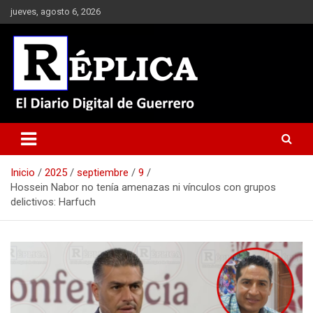
Saltar
jueves, agosto 6, 2026
al
contenido
El Diario Digital de Guerrero
Réplica
Inicio
2025
septiembre
9
Hossein Nabor no tenía amenazas ni vínculos con grupos
delictivos: Harfuch