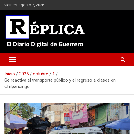
Saltar
viernes, agosto 7, 2026
al
contenido
El Diario Digital de Guerrero
Réplica
Inicio
2025
octubre
1
Se reactiva el transporte público y el regreso a clases en
Chilpancingo