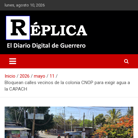
Saltar
lunes, agosto 10, 2026
al
contenido
El Diario Digital de Guerrero
Réplica
Inicio
2026
mayo
11
Bloquean calles vecinos de la colonia CNOP para exigir agua a
la CAPACH