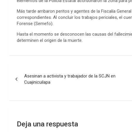
elementos de la Policía Estatal acordonaron la zona para p
Más tarde arribaron peritos y agentes de la Fiscalía General 
correspondientes. Al concluir los trabajos periciales, el cu
Forense (Semefo).
Hasta el momento se desconocen las causas del fallecimien
determinen el origen de la muerte.
Navegación
Asesinan a activista y trabajador de la SCJN en
de
Cuajinicuilapa
entradas
Deja una respuesta