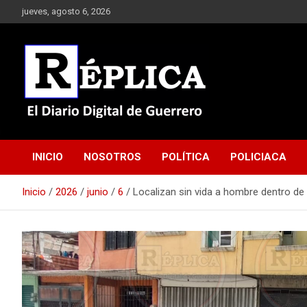
Saltar
jueves, agosto 6, 2026
al
contenido
El Diario Digital de Guerrero
Réplica
INICIO
NOSOTROS
POLÍTICA
POLICIACA
Inicio
2026
junio
6
Localizan sin vida a hombre dentro de