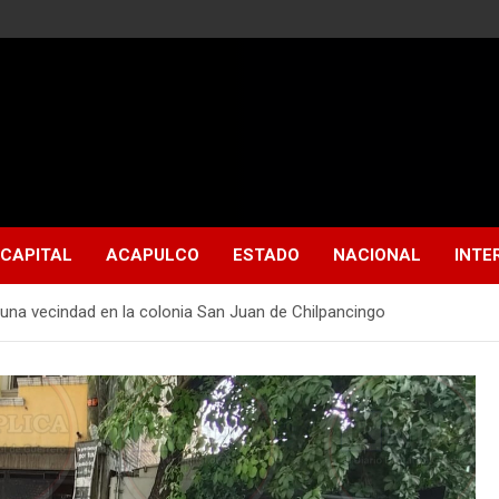
CAPITAL
ACAPULCO
ESTADO
NACIONAL
INTE
 una vecindad en la colonia San Juan de Chilpancingo