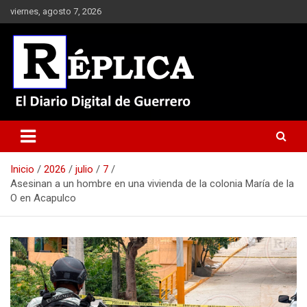
Saltar
viernes, agosto 7, 2026
al
contenido
El Diario Digital de Guerrero
Réplica
Inicio
2026
julio
7
Asesinan a un hombre en una vivienda de la colonia María de la
O en Acapulco