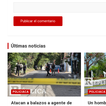
Últimas noticias
POLICIACA
POLICIACA
Atacan a balazos a agente de
Un homb