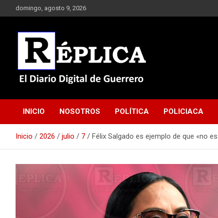
Saltar
domingo, agosto 9, 2026
al
contenido
El Diario Digital de Guerrero
Réplica
INICIO
NOSOTROS
POLÍTICA
POLICIACA
Inicio
2026
julio
7
Félix Salgado es ejemplo de que «no es 