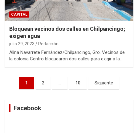
CAPITAL
Bloquean vecinos dos calles en Chilpancingo;
exigen agua
julio 29, 2023
Redacción
Alina Navarrete Fernández/Chilpancingo, Gro. Vecinos de
la colonia Centro bloquearon dos calles para exigir a la…
Navegación
1
2
…
10
Siguiente
de
entradas
Facebook