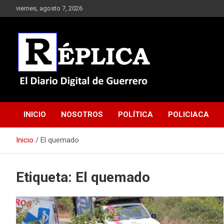
Saltar
viernes, agosto 7, 2026
al
contenido
El Diario Digital de Guerrero
Réplica
INICIO
NOSOTROS
POLÍTICA
POLICIACA
Inicio
El quemado
Etiqueta:
El quemado