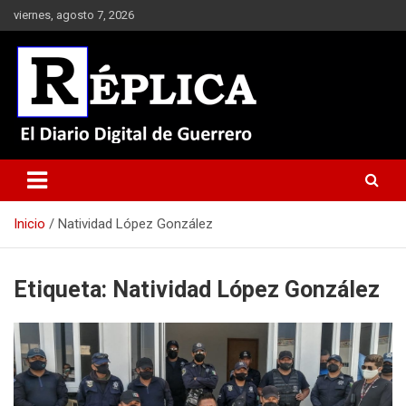
Saltar
viernes, agosto 7, 2026
al
contenido
El Diario Digital de Guerrero
Réplica
Inicio
Natividad López González
Etiqueta:
Natividad López González