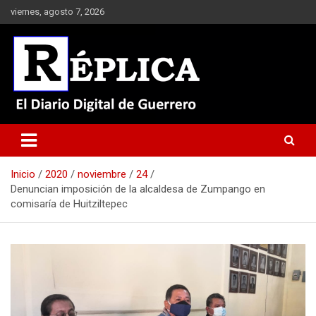
Saltar
viernes, agosto 7, 2026
al
contenido
El Diario Digital de Guerrero
Réplica
Inicio
2020
noviembre
24
Denuncian imposición de la alcaldesa de Zumpango en
comisaría de Huitziltepec