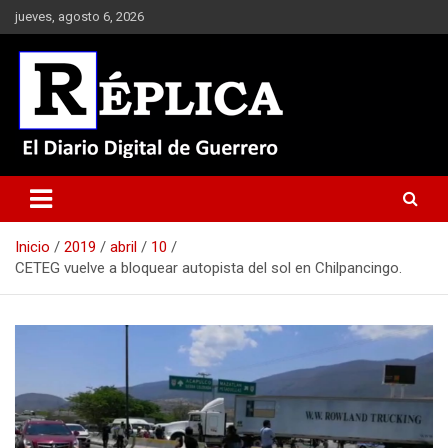
Saltar
jueves, agosto 6, 2026
al
contenido
El Diario Digital de Guerrero
Réplica
Inicio
2019
abril
10
CETEG vuelve a bloquear autopista del sol en Chilpancingo.