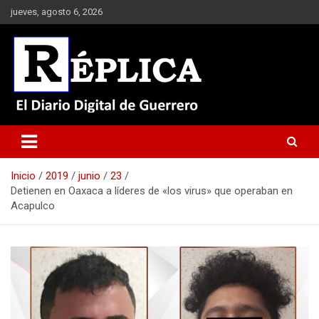
Saltar
jueves, agosto 6, 2026
al
contenido
El Diario Digital de Guerrero
Réplica
Inicio
2019
junio
23
Detienen en Oaxaca a líderes de «los virus» que operaban en
Acapulco