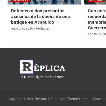
Detienen a dos presuntos
Con cere
asesinos de la dueña de una
recuerda
butique en Acapulco
memorial
Guerrer
agosto 6, 2026
Redacción
agosto 6, 2
Copyright ©2026
Réplica
Tema por:
Theme Horse
Funcion