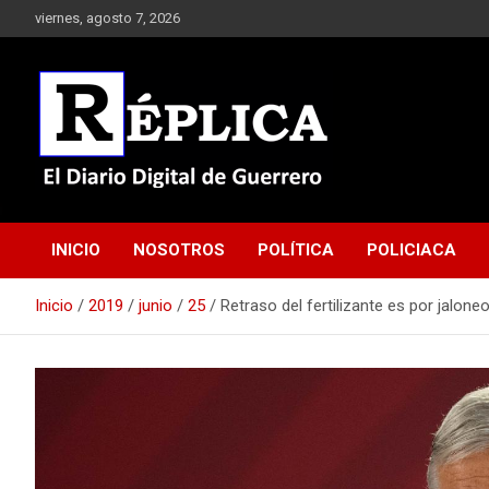
Saltar
viernes, agosto 7, 2026
al
contenido
El Diario Digital de Guerrero
Réplica
INICIO
NOSOTROS
POLÍTICA
POLICIACA
Inicio
2019
junio
25
Retraso del fertilizante es por jalone