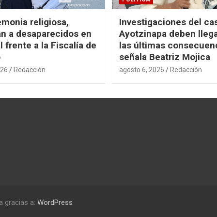
monia religiosa,
Investigaciones del ca
n a desaparecidos en
Ayotzinapa deben llega
 frente a la Fiscalía de
las últimas consecuen
o
señala Beatriz Mojica
026
Redacción
agosto 6, 2026
Redacción
a gracias a:
WordPress