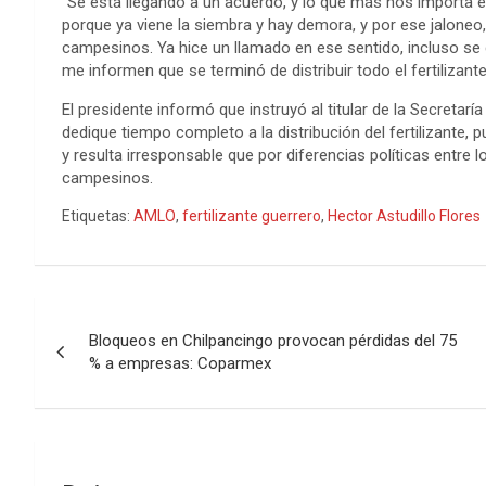
“Se está llegando a un acuerdo, y lo que más nos importa es 
porque ya viene la siembra y hay demora, y por ese jaloneo,
campesinos. Ya hice un llamado en ese sentido, incluso se 
me informen que se terminó de distribuir todo el fertilizante”
El presidente informó que instruyó al titular de la Secretaría
dedique tiempo completo a la distribución del fertilizante,
y resulta irresponsable que por diferencias políticas entre 
campesinos.
Etiquetas:
AMLO
,
fertilizante guerrero
,
Hector Astudillo Flores
Navegación
Bloqueos en Chilpancingo provocan pérdidas del 75
de
% a empresas: Coparmex
entradas