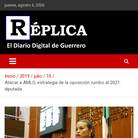
Saltar
jueves, agosto 6, 2026
al
contenido
El Diario Digital de Guerrero
Réplica
Inicio
2019
julio
10
Atacar a AMLO, estrategia de la oposición rumbo al 2021:
diputada