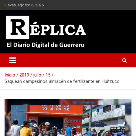
Saltar
jueves, agosto 6, 2026
al
contenido
El Diario Digital de Guerrero
Réplica
Inicio
2019
julio
15
Saquean campesinos almacén de fertilizante en Huitzuco