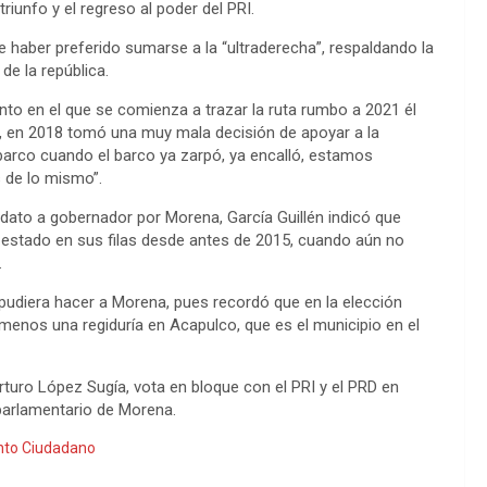
triunfo y el regreso al poder del PRI.
e haber preferido sumarse a la “ultraderecha”, respaldando la
de la república.
to en el que se comienza a trazar la ruta rumbo a 2021 él
a, en 2018 tomó una muy mala decisión de apoyar a la
barco cuando el barco ya zarpó, ya encalló, estamos
 de lo mismo”.
idato a gobernador por Morena, García Guillén indicó que
a estado en sus filas desde antes de 2015, cuando aún no
.
udiera hacer a Morena, pues recordó que en la elección
enos una regiduría en Acapulco, que es el municipio en el
rturo López Sugía, vota en bloque con el PRI y el PRD en
parlamentario de Morena.
nto Ciudadano