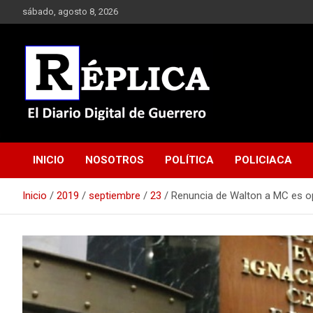
Saltar
sábado, agosto 8, 2026
al
contenido
El Diario Digital de Guerrero
Réplica
INICIO
NOSOTROS
POLÍTICA
POLICIACA
Inicio
2019
septiembre
23
Renuncia de Walton a MC es o