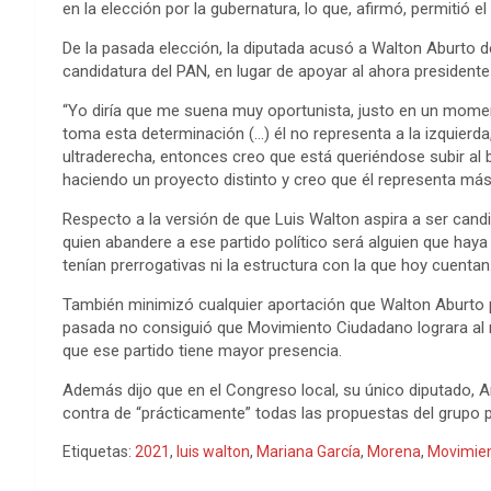
en la elección por la gubernatura, lo que, afirmó, permitió el 
De la pasada elección, la diputada acusó a Walton Aburto d
candidatura del PAN, en lugar de apoyar al ahora presidente 
“Yo diría que me suena muy oportunista, justo en un momen
toma esta determinación (…) él no representa a la izquierd
ultraderecha, entonces creo que está queriéndose subir al 
haciendo un proyecto distinto y creo que él representa más
Respecto a la versión de que Luis Walton aspira a ser cand
quien abandere a ese partido político será alguien que hay
tenían prerrogativas ni la estructura con la que hoy cuentan
También minimizó cualquier aportación que Walton Aburto p
pasada no consiguió que Movimiento Ciudadano lograra al m
que ese partido tiene mayor presencia.
Además dijo que en el Congreso local, su único diputado, A
contra de “prácticamente” todas las propuestas del grupo 
Etiquetas:
2021
,
luis walton
,
Mariana García
,
Morena
,
Movimie