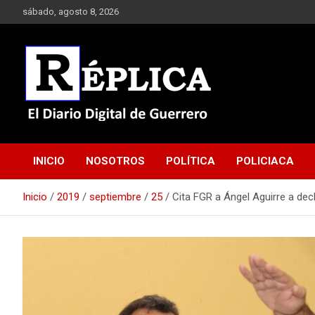
Saltar
sábado, agosto 8, 2026
al
contenido
El Diario Digital de Guerrero
Réplica
INICIO
NOSOTROS
POLÍTICA
POLICIACA
Inicio
2019
septiembre
25
Cita FGR a Ángel Aguirre a dec