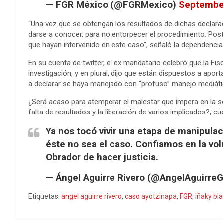
— FGR México (@FGRMexico)
Septembe
“Una vez que se obtengan los resultados de dichas declara
darse a conocer, para no entorpecer el procedimiento. Poste
que hayan intervenido en este caso”, señaló la dependencia
En su cuenta de twitter, el ex mandatario celebró que la Fis
investigación, y en plural, dijo que están dispuestos a apor
a declarar se haya manejado con “profuso” manejo mediáti
¿Será acaso para atemperar el malestar que impera en la so
falta de resultados y la liberación de varios implicados?, cu
Ya nos tocó vivir una etapa de manipula
éste no sea el caso. Confiamos en la vo
Obrador de hacer justicia.
— Ángel Aguirre Rivero (@AngelAguirre
Etiquetas:
angel aguirre rivero
,
caso ayotzinapa
,
FGR
,
iñaky bl