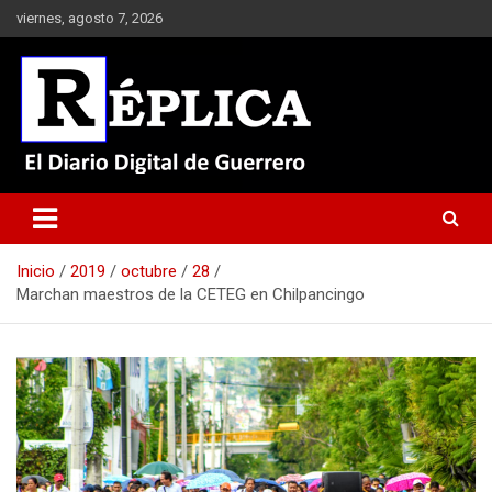
Saltar
viernes, agosto 7, 2026
al
contenido
El Diario Digital de Guerrero
Réplica
Inicio
2019
octubre
28
Marchan maestros de la CETEG en Chilpancingo