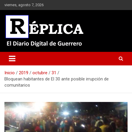
Saltar
viernes, agosto 7, 2026
al
contenido
El Diario Digital de Guerrero
Réplica
Inicio
2019
octubre
31
Bloquean habitantes de El 30 ante posible irrupción de
comunitarios