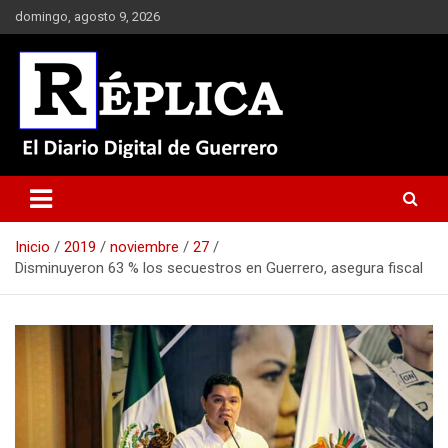
Saltar
domingo, agosto 9, 2026
al
contenido
El Diario Digital de Guerrero
Réplica
Inicio
2019
noviembre
27
Disminuyeron 63 % los secuestros en Guerrero, asegura fiscal