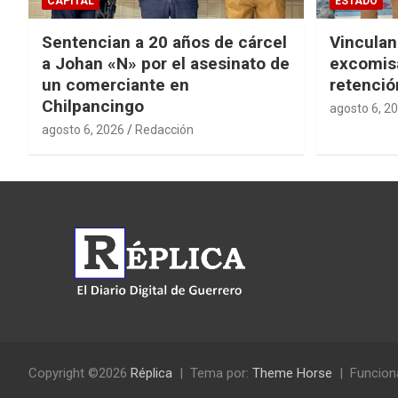
CAPITAL
ESTADO
Sentencian a 20 años de cárcel
Vinculan
a Johan «N» por el asesinato de
excomisa
un comerciante en
retenció
Chilpancingo
agosto 6, 2
agosto 6, 2026
Redacción
Copyright ©2026
Réplica
Tema por:
Theme Horse
Funcion