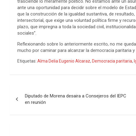
trasciende lo meramente político. No estamos ante un asunt
ante una oportunidad para decidir sobre el modelo de Esta
que la construcción de la igualdad sustantiva, de resultado,
intersectorial, que exige una voluntad política firme y recur
plazo, que impregna a toda la sociedad civil, institucional
sociales”.
Reflexionando sobre lo anteriormente escrito, no me qued
mucho por caminar para alcanzar la democracia paritaria y co
Etiquetas:
Alma Delia Eugenio Alcaraz
,
Democracia paritaria
,
I
Navegación
Diputado de Morena desaira a Consejeros del IEPC
de
en reunión
entradas