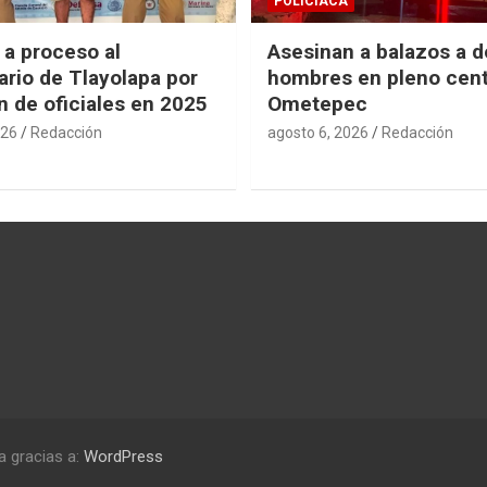
POLICIACA
 a proceso al
Asesinan a balazos a d
rio de Tlayolapa por
hombres en pleno cent
n de oficiales en 2025
Ometepec
026
Redacción
agosto 6, 2026
Redacción
a gracias a:
WordPress