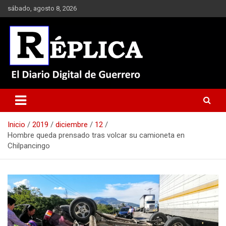
Saltar
sábado, agosto 8, 2026
al
contenido
El Diario Digital de Guerrero
Réplica
Inicio
2019
diciembre
12
Hombre queda prensado tras volcar su camioneta en
Chilpancingo