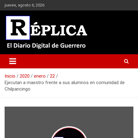
Saltar
jueves, agosto 6, 2026
al
contenido
El Diario Digital de Guerrero
Réplica
Inicio
2020
enero
22
Ejecutan a maestro frente a sus alumnos en comunidad de
Chilpancingo