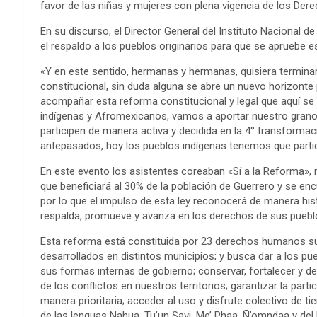
favor de las niñas y mujeres con plena vigencia de los De
En su discurso, el Director General del Instituto Nacional 
el respaldo a los pueblos originarios para que se apruebe est
«Y en este sentido, hermanas y hermanas, quisiera terminar
constitucional, sin duda alguna se abre un nuevo horizon
acompañar esta reforma constitucional y legal que aquí se 
indígenas y Afromexicanos, vamos a aportar nuestro grano 
participen de manera activa y decidida en la 4° transformac
antepasados, hoy los pueblos indígenas tenemos que partic
En este evento los asistentes coreaban «Sí a la Reforma», m
que beneficiará al 30% de la población de Guerrero y se en
por lo que el impulso de esta ley reconocerá de manera his
respalda, promueve y avanza en los derechos de sus pueblo
Esta reforma está constituida por 23 derechos humanos sur
desarrollados en distintos municipios; y busca dar a los pue
sus formas internas de gobierno; conservar, fortalecer y de
de los conflictos en nuestros territorios; garantizar la part
manera prioritaria; acceder al uso y disfrute colectivo de tie
de las lenguas Nahua, Tu’un Savi, Me’ Phaa, Ñ’omndaa y del