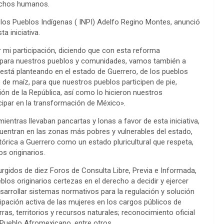
rechos humanos.
de los Pueblos Indígenas ( INPI) Adelfo Regino Montes, anunció
a iniciativa.
 mi participación, diciendo que con esta reforma
te para nuestros pueblos y comunidades, vamos también a
está planteando en el estado de Guerrero, de los pueblos
de maíz, para que nuestros pueblos participen de pie,
ión de la República, así como lo hicieron nuestros
ipar en la transformación de México».
ientras llevaban pancartas y lonas a favor de esta iniciativa,
cuentran en las zonas más pobres y vulnerables del estado,
tórica a Guerrero como un estado pluricultural que respeta,
s originarios.
gidos de diez Foros de Consulta Libre, Previa e Informada,
blos originarios certezas en el derecho a decidir y ejercer
sarrollar sistemas normativos para la regulación y solución
icipación activa de las mujeres en los cargos públicos de
rras, territorios y recursos naturales; reconocimiento oficial
 Pueblo Afromexicano, entre otros.