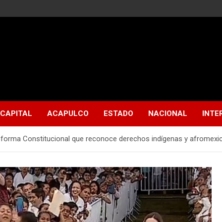
CAPITAL
ACAPULCO
ESTADO
NACIONAL
INTE
eforma Constitucional que reconoce derechos indígenas y afromexi