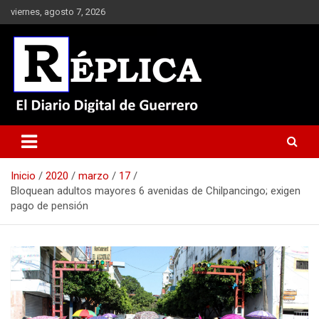
Saltar
viernes, agosto 7, 2026
al
contenido
El Diario Digital de Guerrero
Réplica
Inicio
2020
marzo
17
Bloquean adultos mayores 6 avenidas de Chilpancingo; exigen
pago de pensión