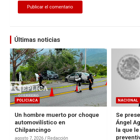
Últimas noticias
POLICIACA
NACIONAL
Un hombre muerto por choque
Se prese
automovilístico en
Ángel Ag
Chilpancingo
la que le
preventi
agosto 7, 2026
Redacción