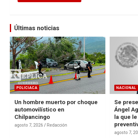
Últimas noticias
POLICIACA
NACIONAL
Un hombre muerto por choque
Se prese
automovilístico en
Ángel Ag
Chilpancingo
la que le
preventi
agosto 7, 2026
Redacción
agosto 7, 2