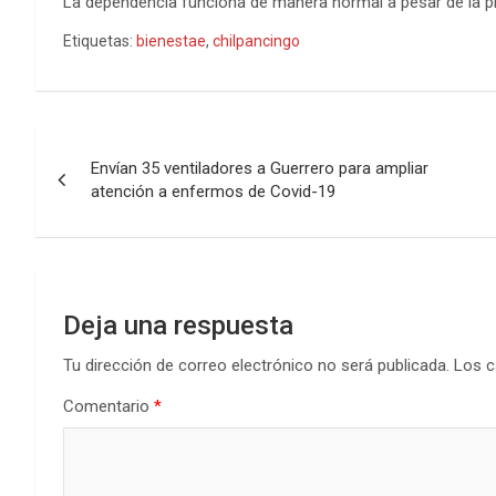
La dependencia funciona de manera normal a pesar de la p
Etiquetas:
bienestae
,
chilpancingo
Navegación
Envían 35 ventiladores a Guerrero para ampliar
de
atención a enfermos de Covid-19
entradas
Deja una respuesta
Tu dirección de correo electrónico no será publicada.
Los c
Comentario
*