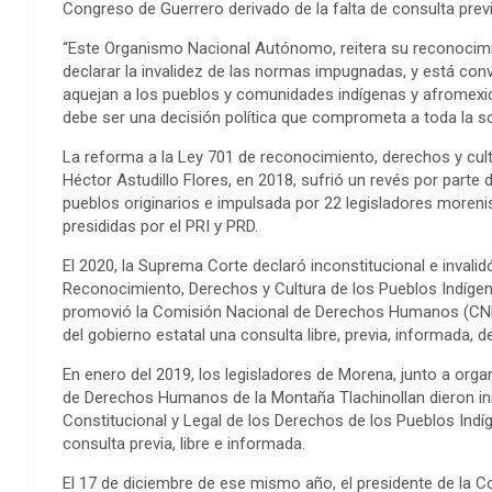
Congreso de Guerrero derivado de la falta de consulta pre
“Este Organismo Nacional Autónomo, reitera su reconocimie
declarar la invalidez de las normas impugnadas, y está con
aquejan a los pueblos y comunidades indígenas y afromexica
debe ser una decisión política que comprometa a toda la so
La reforma a la Ley 701 de reconocimiento, derechos y cul
Héctor Astudillo Flores, en 2018, sufrió un revés por parte
pueblos originarios e impulsada por 22 legisladores moreni
presididas por el PRI y PRD.
El 2020, la Suprema Corte declaró inconstitucional e invali
Reconocimiento, Derechos y Cultura de los Pueblos Indígena
promovió la Comisión Nacional de Derechos Humanos (CNDH
del gobierno estatal una consulta libre, previa, informada, 
En enero del 2019, los legisladores de Morena, junto a org
de Derechos Humanos de la Montaña Tlachinollan dieron ini
Constitucional y Legal de los Derechos de los Pueblos Ind
consulta previa, libre e informada.
El 17 de diciembre de ese mismo año, el presidente de la 