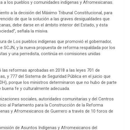
via a los pueblos y comunidades indígenas y Afromexicanas.
nto a la decisión del Máximo Tribunal Constitucional, para
vencido de que la solución a las graves desigualdades que
nas, debe darse en el ámbito interior del Estado, y ésta
ciedad”, señala la misiva.
tura de Los pueblos indígenas que promovió el gobernador,
 de SCJN, y la nueva propuesta de reforma respaldada por los
stas y una perredista, continúa en comisiones unidas
dó las reformas aprobadas en 2018 a las leyes 701 de
s, y 777 del Sistema de Seguridad Pública en el juicio que
), porque los ministros determinaron que no hubo de parte
de buena fe y culturalmente adecuada.
anizaciones sociales, autoridades comunitarias y del Centros
cio al Parlamento para la Construcción de la Reforma
ígenas y Afromexicanos de Guerrero a través de 10 foros de
Comisión de Asuntos Indígenas y Afromexicanos del