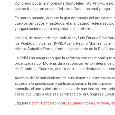
Congreso Local, el morenista Aristóteles Tito Arroyo, a no
que se tradujeron en una Reforma Constitucional y Legal.
En marzo pasado, durante la gira de trabajo del presidente
pueblos amuzgos y mixtecos, el mandatario federal recibió la
y organizaciones para respaldar dicha reforma.
Incluso, de manos del diputado local, Luis Enrique Ríos Sauce
los Pueblos Indígenas (INPI), Adelfo Regino Montes, quien r
Héctor Astudillo Flores, frente al presidente de la República
La CNDH ha asegurado que la reforma constitucional que s
organizadas por Morena, dará reconocimiento integral de d
del Estado de Guerrero, dentro de los que destacan su re
Además del fortalecimiento de sus sistemas normativos co
acceso a la jurisdicción y justicia originaria, la participació
consulta, el uso y disfrute colectivo de sus tierras, territo
por lo que urgió a que sea aprobada por el Congreso Local.
Etiquetas:
cndh
,
Congreso local
,
Diputados locales
,
Morena
,
Re