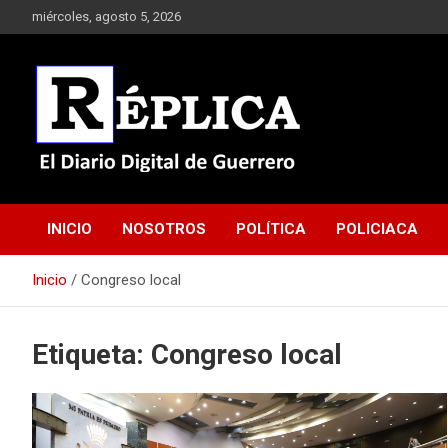
Saltar
miércoles, agosto 5, 2026
al
contenido
El Diario Digital de Guerrero
Réplica
INICIO
NOSOTROS
POLÍTICA
POLICIACA
Inicio
Congreso local
Etiqueta:
Congreso local