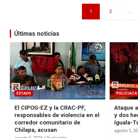
Navegación
1
2
…
de
entradas
Últimas noticias
ESTADO
POLICIACA
El CIPOG-EZ y la CRAC-PF,
Ataque a
responsables de violencia en el
y dos he
corredor comunitario de
Iguala-T
Chilapa, acusan
agosto 5, 2
agosto 5, 2026
Redacción