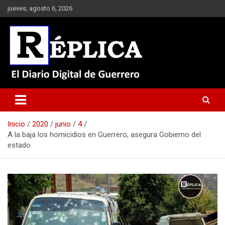
Saltar
jueves, agosto 6, 2026
al
contenido
El Diario Digital de Guerrero
Réplica
Inicio
2020
junio
4
A la baja los homicidios en Guerrero, asegura Gobierno del
estado