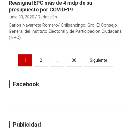
Reasigna IEPC más de 4 mdp de su
presupuesto por COVID-19
junio 30, 2020
Redacción
Carlos Navarrete Romero/ Chilpancingo, Gro. El Consejo
General del Instituto Electoral y de Participación Ciudadana
(IEPC)…
Navegación
1
2
…
30
Siguiente
de
entradas
Facebook
Publicidad