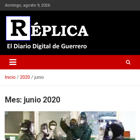
Saltar
domingo, agosto 9, 2026
al
contenido
El Diario Digital de Guerrero
Réplica
Inicio
2020
junio
Mes:
junio 2020