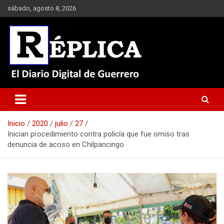
Saltar
sábado, agosto 8, 2026
al
contenido
El Diario Digital de Guerrero
Réplica
Inicio
2020
julio
27
Inician procedimiento contra policía que fue omiso tras
denuncia de acoso en Chilpancingo