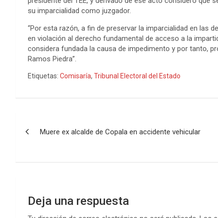
presidente del TEE, y derivado de ese acto consideró que 
su imparcialidad como juzgador.
“Por esta razón, a fin de preservar la imparcialidad en las d
en violación al derecho fundamental de acceso a la impartici
considera fundada la causa de impedimento y por tanto, p
Ramos Piedra”.
Etiquetas:
Comisaría
,
Tribunal Electoral del Estado
Navegación
Muere ex alcalde de Copala en accidente vehicular
de
entradas
Deja una respuesta