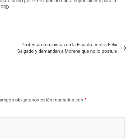
dato único por el PRI, que no habrá imposiciones para la
 PRD.
Protestan feministas en la Fiscalía contra Félix
Salgado y demandan a Morena que no lo postule
ampos obligatorios están marcados con
*