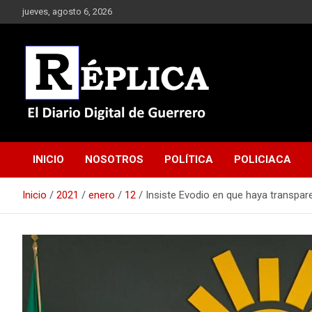
Saltar
jueves, agosto 6, 2026
al
contenido
El Diario Digital de Guerrero
Réplica
INICIO
NOSOTROS
POLÍTICA
POLICIACA
Inicio
2021
enero
12
Insiste Evodio en que haya transpar