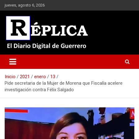
Saltar
jueves, agosto 6, 2026
al
contenido
El Diario Digital de Guerrero
Réplica
Inicio
2021
enero
13
Pide secretaria de la Mujer de Morena que Fiscalía acelere
investigación contra Félix Salgado