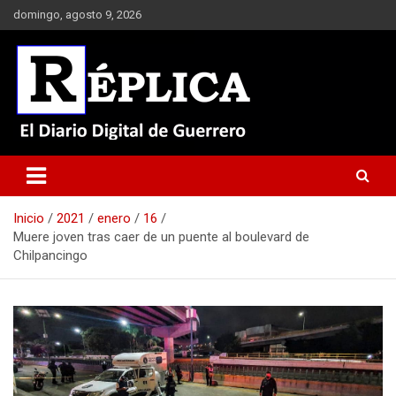
Saltar
domingo, agosto 9, 2026
al
contenido
El Diario Digital de Guerrero
Réplica
Inicio
2021
enero
16
Muere joven tras caer de un puente al boulevard de
Chilpancingo