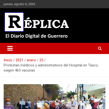
Saltar
jueves, agosto 6, 2026
al
contenido
El Diario Digital de Guerrero
Réplica
Inicio
2021
enero
25
Protestan médicos y administrativos del Hospital en Taxco,
exigen 463 vacunas