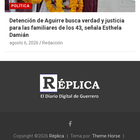
POLÍTICA
Detención de Aguirre busca verdad y justicia
para las familiares de los 43, señala Esthela
Damián
agosto 6, 2026
Redacción
Copyright ©2026
Réplica
Tema por:
Theme Horse