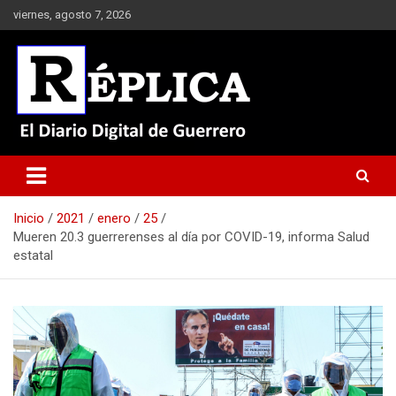
Saltar
viernes, agosto 7, 2026
al
contenido
El Diario Digital de Guerrero
Réplica
Inicio
2021
enero
25
Mueren 20.3 guerrerenses al día por COVID-19, informa Salud
estatal