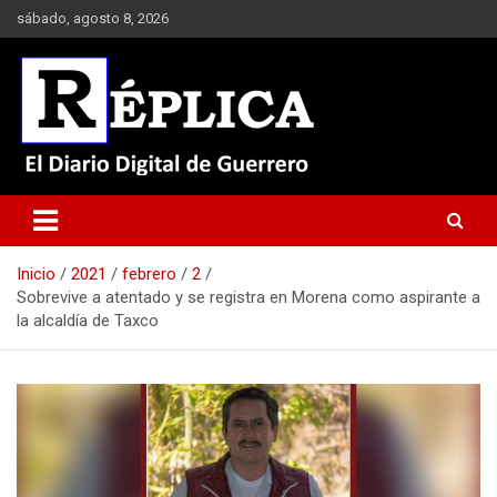
Saltar
sábado, agosto 8, 2026
al
contenido
El Diario Digital de Guerrero
Réplica
Inicio
2021
febrero
2
Sobrevive a atentado y se registra en Morena como aspirante a
la alcaldía de Taxco