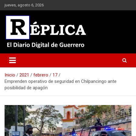
Saltar
jueves, agosto 6, 2026
al
contenido
El Diario Digital de Guerrero
Réplica
Inicio
2021
febrero
17
Emprenden operativo de seguridad en Chilpancingo ante
posibilidad de apagón