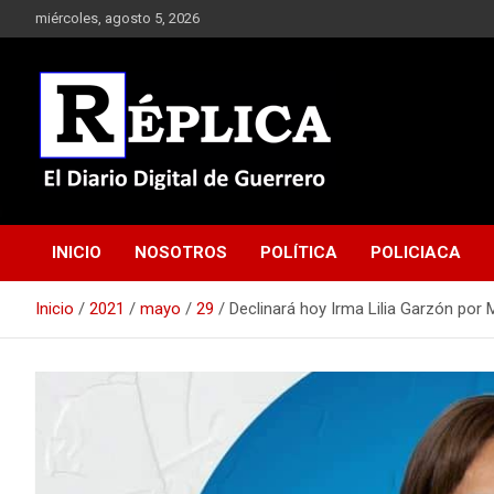
Saltar
miércoles, agosto 5, 2026
al
contenido
El Diario Digital de Guerrero
Réplica
INICIO
NOSOTROS
POLÍTICA
POLICIACA
Inicio
2021
mayo
29
Declinará hoy Irma Lilia Garzón po