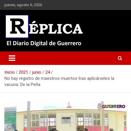
Saltar
jueves, agosto 6, 2026
al
contenido
El Diario Digital de Guerrero
Réplica
Inicio
2021
junio
24
No hay registro de maestros muertos tras aplicárseles la
vacuna: De la Peña