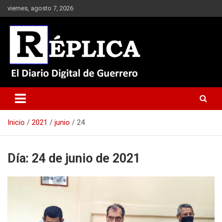
Saltar
viernes, agosto 7, 2026
al
contenido
El Diario Digital de Guerrero
Réplica
Inicio
2021
junio
24
Día:
24 de junio de 2021