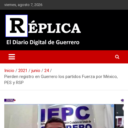
Saltar
viernes, agosto 7, 2026
al
contenido
El Diario Digital de Guerrero
Réplica
Inicio
2021
junio
24
Pierden registro en Guerrero los partidos Fuerza por México,
PES y RSP