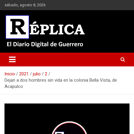
Saltar
sábado, agosto 8, 2026
al
contenido
El Diario Digital de Guerrero
Réplica
Inicio
2021
julio
2
Dejan a dos hombres sin vida en la colonia Bella Vista, de
Acapulco