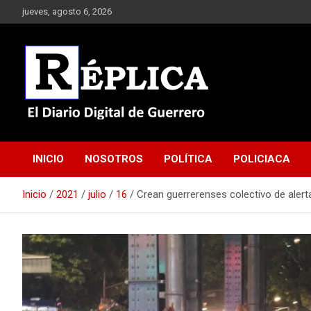
Saltar
jueves, agosto 6, 2026
al
contenido
El Diario Digital de Guerrero
Réplica
INICIO
NOSOTROS
POLÍTICA
POLICIACA
Inicio
2021
julio
16
Crean guerrerenses colectivo de alert