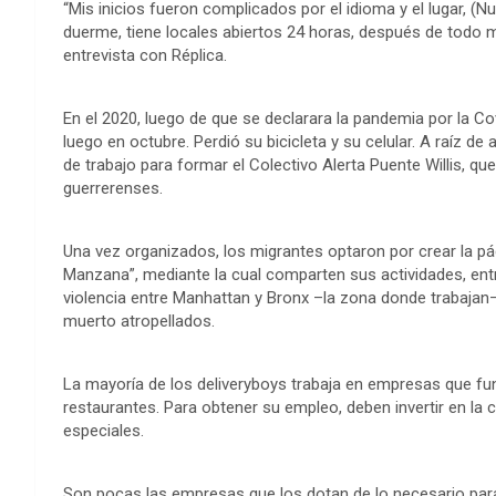
“Mis inicios fueron complicados por el idioma y el lugar,
duerme, tiene locales abiertos 24 horas, después de todo mi
entrevista con Réplica.
En el 2020, luego de que se declarara la pandemia por la Co
luego en octubre. Perdió su bicicleta y su celular. A raíz 
de trabajo para formar el Colectivo Alerta Puente Willis, qu
guerrerenses.
Una vez organizados, los migrantes optaron por crear la pág
Manzana”, mediante la cual comparten sus actividades, entr
violencia entre Manhattan y Bronx –la zona donde trabajan–
muerto atropellados.
La mayoría de los deliveryboys trabaja en empresas que fu
restaurantes. Para obtener su empleo, deben invertir en la 
especiales.
Son pocas las empresas que los dotan de lo necesario par