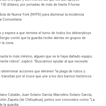
0 y 150 dólares, por jornadas de más de hasta 9 horas
icía de Nueva York (NYPD) para disminuir la incidencia
ia Comunitaria.
s y espera a que termine el turno de todos los deliveryboys.
ergio contó que la guardia recibe alertas en grupos de
 la zona.
hasta lo más mínimo, alguien que se le haya dañado equipo,
ente robos”, explicó. “Buscamos ayudar al que necesite
ra determinar acciones que eliminen “la plaga de robos y
 transitan por el cruce que une a los dos barrios históricos
lano Catalán, Juan Solano García, Marcelino Solano García,
olón Zapata (de Chihuahua), juntos son conocidos como “La
e la guardia.