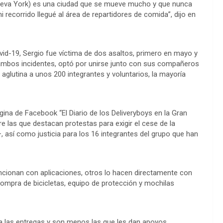
 (Nueva York) es una ciudad que se mueve mucho y que nunca
 recorrido llegué al área de repartidores de comida”, dijo en
vid-19, Sergio fue víctima de dos asaltos, primero en mayo y
de ambos incidentes, optó por unirse junto con sus compañeros
e aglutina a unos 200 integrantes y voluntarios, la mayoría
ina de Facebook “El Diario de los Deliveryboys en la Gran
e las que destacan protestas para exigir el cese de la
, así como justicia para los 16 integrantes del grupo que han
ncionan con aplicaciones, otros lo hacen directamente con
compra de bicicletas, equipo de protección y mochilas
a las entregas y son menos las que les dan apoyos