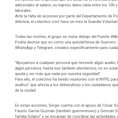
adicionales al salario; su ingreso diario varía entre los 10
laborales.
Ante la falta de acciones por parte del Departamento de Pol
delictiva, el colectivo creó hace un mes la Guardia Voluntar
Todas las noches, el grupo se reúne debajo del Puente Willi
Podría decirse que es como una autodefensa de Guerrero. S
WhatsApp y Telegram, creados específicamente para cuidar
“Apoyamos a cualquier persona que necesite algún auxilio, 
algún percance, hasta eso también atendemos, no es solam
ayuda y ver más que nada por nuestra seguridad”.
Para ello, el colectivo ha tenido reuniones con el NYPD, pa
asaltos” que afecta a los deliveryboys y los ciudadanos que
de la ciudad.
En estas acciones, Sergio cuenta con el apoyo de César So
Fausto García Guzmán (también guerrerenses) y Germán S
familia Solano” y se encargan de coordinar las actividades d